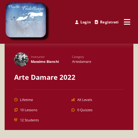
Skip
to
content
Login
Registrati
Progetto Fratellanza
Instructor
Category
Massimo Bianchi
Artedamare
Arte Damare 2022
Lifetime
All Levels
10 Lessons
0 Quizzes
12 Students