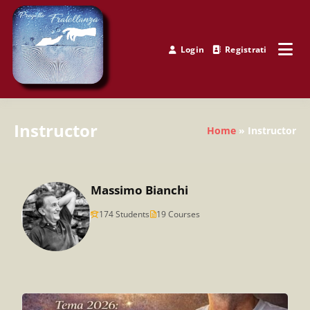
Skip
to
content
Login
Registrati
Progetto Fratellanza
Instructor
Home
Instructor
Massimo Bianchi
174 Students
19 Courses