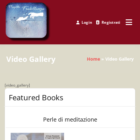
Skip
to
content
Login
Registrati
Progetto Fratellanza
Video Gallery
Home
Video Gallery
[video_gallery]
Featured Books
Perle di meditazione